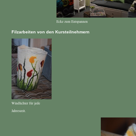
Ecke zum Entspannen
Filzarbeiten von den Kursteilnehmern
Windlichter für jede
Jahreszeit.