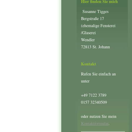
Hier finden Sie mich
Susanne Tigges
Bergstraße 17
(ehemalige Fensterei
/Glaserei
Wendler
72813 St. Johann
Kontakt
Rufen Sie einfach an
unter
+49 7122 3789
0157 32340509
oder nutzen Sie mein
Kontaktformular
.