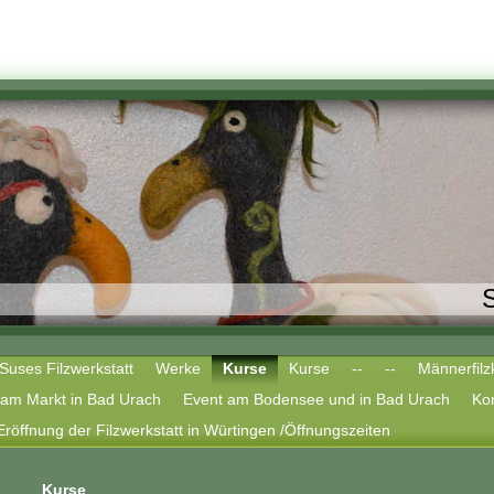
S
Suses Filzwerkstatt
Werke
Kurse
Kurse
--
--
Männerfilz
am Markt in Bad Urach
Event am Bodensee und in Bad Urach
Ko
Eröffnung der Filzwerkstatt in Würtingen /Öffnungszeiten
Kurse